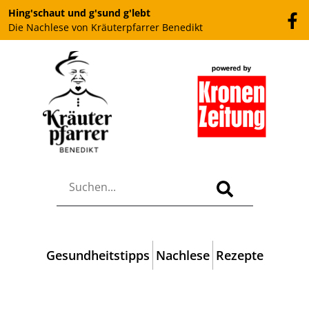
Hing'schaut und g'sund g'lebt
Die Nachlese von Kräuterpfarrer Benedikt
Gesundheitstipps
Nachlese
Rezepte