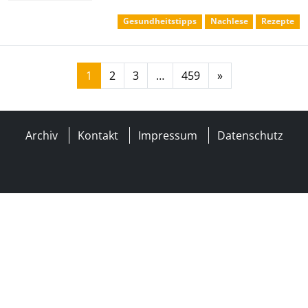
Gesundheitstipps
Nachlese
Rezepte
Posts navigation
1
2
3
…
459
»
Archiv
Kontakt
Impressum
Datenschutz