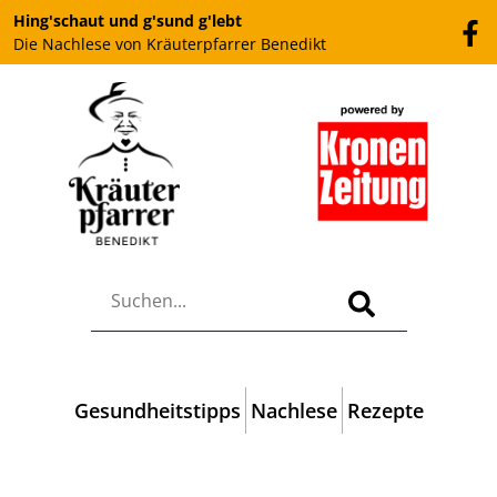
Hing'schaut und g'sund g'lebt
Die Nachlese von Kräuterpfarrer Benedikt
Gesundheitstipps
Nachlese
Rezepte