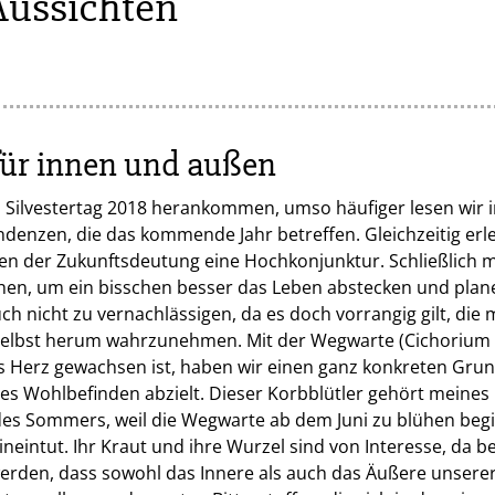
Aussichten
ür innen und außen
n Silvestertag 2018 herankommen, umso häufiger lesen wir 
denzen, die das kommende Jahr betreffen. Gleichzeitig er
n der Zukunftsdeutung eine Hochkonjunktur. Schließlich m
en, um ein bisschen besser das Leben abstecken und plan
ch nicht zu vernachlässigen, da es doch vorrangig gilt, di
selbst herum wahrzunehmen. Mit der Wegwarte (Cichorium i
s Herz gewachsen ist, haben wir einen ganz konkreten Gru
nes Wohlbefinden abzielt. Dieser Korbblütler gehört meines
es Sommers, weil die Wegwarte ab dem Juni zu blühen begi
ineintut. Ihr Kraut und ihre Wurzel sind von Interesse, da b
werden, dass sowohl das Innere als auch das Äußere unsere