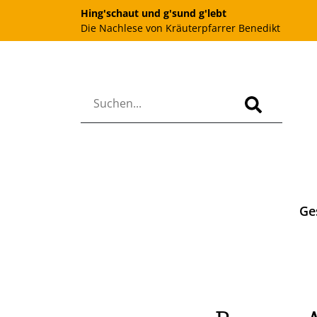
Hing'schaut und g'sund g'lebt
Die Nachlese von Kräuterpfarrer Benedikt
Ge