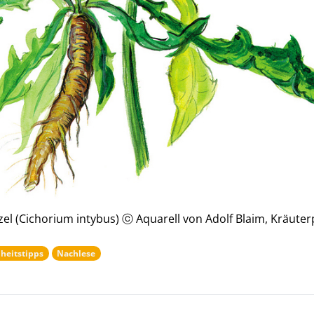
l (Cichorium intybus) ⓒ Aquarell von Adolf Blaim, Kräute
heitstipps
Nachlese