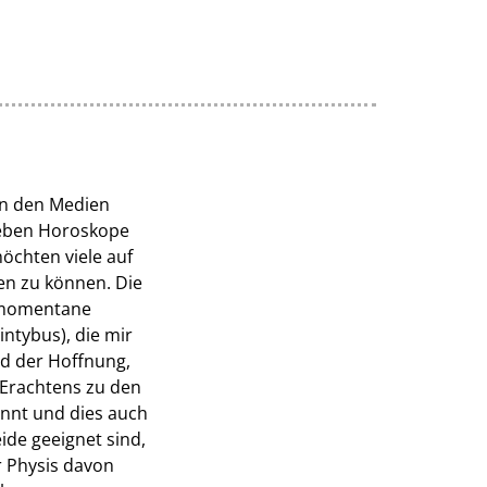
in den Medien
leben Horoskope
öchten viele auf
en zu können. Die
e momentane
ntybus), die mir
nd der Hoffnung,
 Erachtens zu den
nnt und dies auch
eide geeignet sind,
r Physis davon