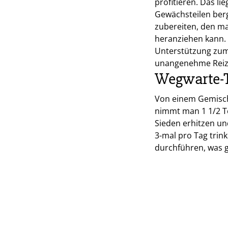
profitieren. Das li
Gewächsteilen berg
zubereiten, den ma
heranziehen kann. 
Unterstützung zum
unangenehme Reizun
Wegwarte-T
Von einem Gemisch
nimmt man 1 1/2 Te
Sieden erhitzen un
3-mal pro Tag trin
durchführen, was 