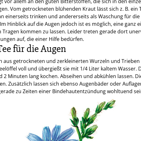
egt vor allem an den guten Bitterstoffen, die sich in den einz
en. Vom getrockneten blühenden Kraut lässt sich z. B. ein
n einerseits trinken und andererseits als Waschung für die
Im Hinblick auf die Augen jedoch ist es möglich, eine ganz 
 Tragen kommen zu lassen. Leider treten gerade dort une
gen auf, die einer Hilfe bedürfen.
ee für die Augen
 aus getrockneten und zerkleinerten Wurzeln und Trieben
elöffel voll und übergießt sie mit 1/4 Liter kaltem Wasser.
d 2 Minuten lang kochen. Abseihen und abkühlen lassen. D
ken. Zusätzlich lassen sich ebenso Augenbäder oder Auflage
gerade zu Zeiten einer Bindehautentzündung wohltuend sei