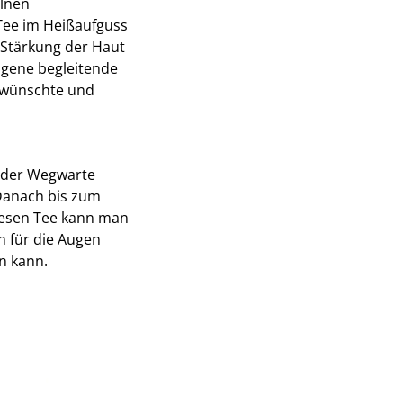
elnen
 Tee im Heißaufguss
 Stärkung der Haut
eigene begleitende
rwünschte und
 der Wegwarte
 Danach bis zum
iesen Tee kann man
n für die Augen
n kann.