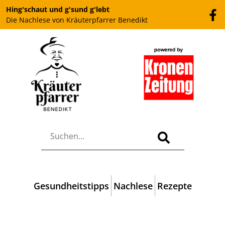
Hing'schaut und g'sund g'lebt
Die Nachlese von Kräuterpfarrer Benedikt
Gesundheitstipps
Nachlese
Rezepte