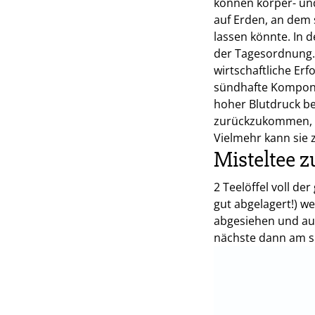
können körper- und
auf Erden, an dem s
lassen könnte. In 
der Tagesordnung. 
wirtschaftliche Er
sündhafte Kompone
hoher Blutdruck bei
zurückzukommen, br
Vielmehr kann sie
Misteltee z
2 Teelöffel voll de
gut abgelagert!) w
abgesiehen und au
nächste dann am s