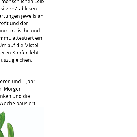
n menschlichen Leib
esitzers“ ablesen
artungen jeweils an
ofit und der
e unmoralische und
mt, attestiert ein
Um auf die Mistel
eren Köpfen lebt.
auszugleichen.
eeren und 1 Jahr
am Morgen
inken und die
Woche pausiert.