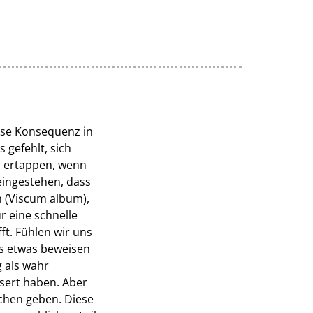
wisse Konsequenz in
gefehlt, sich
i ertappen, wenn
eingestehen, dass
n (Viscum album),
r eine schnelle
t. Fühlen wir uns
ns etwas beweisen
 als wahr
sert haben. Aber
achen geben. Diese