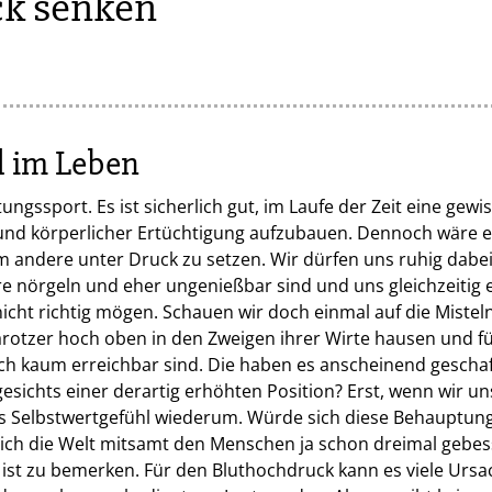
k senken
d im Leben
stungssport. Es ist sicherlich gut, im Laufe der Zeit eine ge
d körperlicher Ertüchtigung aufzubauen. Dennoch wäre es 
em andere unter Druck zu setzen. Wir dürfen uns ruhig dabe
ere nörgeln und eher ungenießbar sind und uns gleichzeitig 
nicht richtig mögen. Schauen wir doch einmal auf die Mistel
otzer hoch oben in den Zweigen ihrer Wirte hausen und fü
h kaum erreichbar sind. Die haben es anscheinend geschaff
gesichts einer derartig erhöhten Position? Erst, wenn wir u
s Selbstwertgefühl wiederum. Würde sich diese Behauptung
ich die Welt mitsamt den Menschen ja schon dreimal gebes
 ist zu bemerken. Für den Bluthochdruck kann es viele Urs