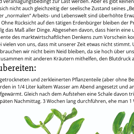
 veranlagungsbedingt zur Last werden. Aber es gibt keine
ich nicht auch gleichzeitig der seelische Zustand seines „B
der „normalen“ Arbeits- und Lebenswelt sind überhöhte Erw
Ohne Rücksicht auf den tätigen Erdenbürger bleiben der Pr
folg das Maß aller Dinge. Abgesehen davon, dass hierin ein
nte des marktwirtschaftlichen Denkens zum Vorschein kom
 vielen von uns, dass mit unserer Zeit etwas nicht stimmt. 
auchen wir nicht beim Neid bleiben, da sie hoch über uns
 zusammen mit anderen Kräutern mithelfen, den Blutdruck 
ubereiten:
r getrockneten und zerkleinerten Pflanzenteile (aber ohne B
erden in 1/4 Liter kaltem Wasser am Abend angesetzt und 
fgewärmt. Gleich nach dem Aufstehen eine Schale davon tr
päten Nachmittag. 3 Wochen lang durchführen, ehe man 1 