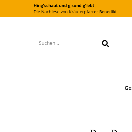
Hing'schaut und g'sund g'lebt
Die Nachlese von Kräuterpfarrer Benedikt
Ge