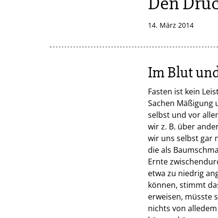
Den Druc
14. März 2014
Im Blut un
Fasten ist kein Lei
Sachen Mäßigung un
selbst und vor all
wir z. B. über and
wir uns selbst gar 
die als Baumschmar
Ernte zwischendurc
etwa zu niedrig an
können, stimmt da
erweisen, müsste s
nichts von alledem