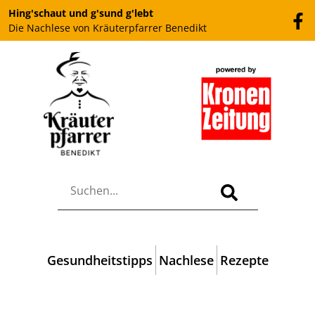
Hing'schaut und g'sund g'lebt
Die Nachlese von Kräuterpfarrer Benedikt
Gesundheitstipps
Nachlese
Rezepte