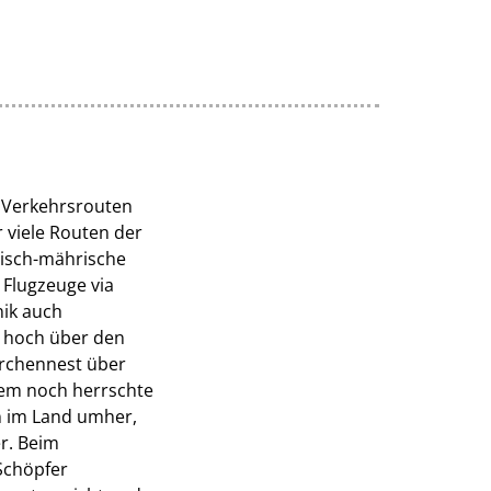
n Verkehrsrouten
 viele Routen der
misch-mährische
 Flugzeuge via
nik auch
o hoch über den
torchennest über
zem noch herrschte
on im Land umher,
r. Beim
 Schöpfer