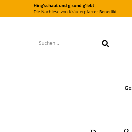
Hing'schaut und g'sund g'lebt
Die Nachlese von Kräuterpfarrer Benedikt
Ge