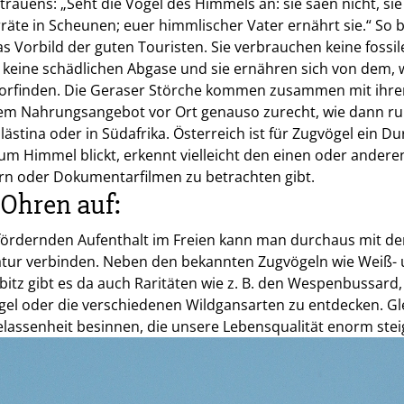
trauens: „Seht die Vögel des Himmels an: sie säen nicht, sie
äte in Scheunen; euer himmlischer Vater ernährt sie.“ So b
s Vorbild der guten Touristen. Sie verbrauchen keine fossi
 keine schädlichen Abgase und sie ernähren sich von dem, w
 vorfinden. Die Geraser Störche kommen zusammen mit ihr
em Nahrungsangebot vor Ort genauso zurecht, wie dann ru
alästina oder in Südafrika. Österreich ist für Zugvögel ein 
 Himmel blickt, erkennt vielleicht den einen oder anderen
rn oder Dokumentarfilmen zu betrachten gibt.
Ohren auf:
ördernden Aufenthalt im Freien kann man durchaus mit dem
atur verbinden. Neben den bekannten Zugvögeln wie Weiß-
bitz gibt es da auch Raritäten wie z. B. den Wespenbussard
l oder die verschiedenen Wildgansarten zu entdecken. Gle
elassenheit besinnen, die unsere Lebensqualität enorm stei