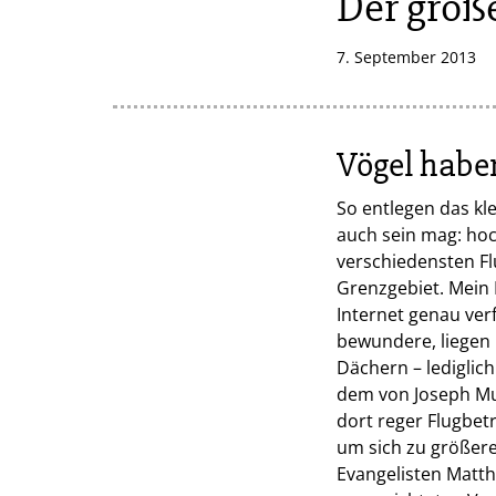
Der gro
7. September 2013
Vögel habe
So entlegen das kl
auch sein mag: hoc
verschiedensten F
Grenzgebiet. Mein 
Internet genau ver
bewundere, liegen 
Dächern – lediglic
dem von Joseph Mun
dort reger Flugbetr
um sich zu größere
Evangelisten Matthä