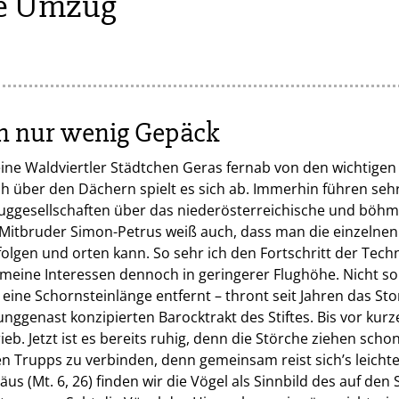
ße Umzug
n nur wenig Gepäck
eine Waldviertler Städtchen Geras fernab von den wichtige
h über den Dächern spielt es sich ab. Immerhin führen sehr
luggesellschaften über das niederösterreichische und böh
Mitbruder Simon-Petrus weiß auch, dass man die einzelnen
folgen und orten kann. So sehr ich den Fortschritt der Tech
meine Interessen dennoch in geringerer Flughöhe. Nicht s
h eine Schornsteinlänge entfernt – thront seit Jahren das S
ggenast konzipierten Barocktrakt des Stiftes. Bis vor kur
ieb. Jetzt ist es bereits ruhig, denn die Störche ziehen sch
n Trupps zu verbinden, denn gemeinsam reist sich’s leichte
us (Mt. 6, 26) finden wir die Vögel als Sinnbild des auf den