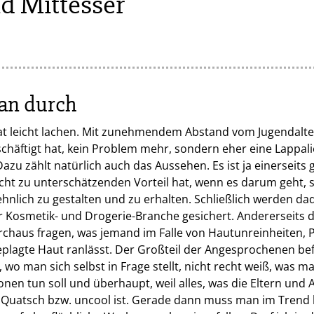
nd Mittesser
an durch
t leicht lachen. Mit zunehmendem Abstand vom Jugendalter
schäftigt hat, kein Problem mehr, sondern eher eine Lappali
Dazu zählt natürlich auch das Aussehen. Es ist ja einerseits 
icht zu unterschätzenden Vorteil hat, wenn es darum geht, 
hnlich zu gestalten und zu erhalten. Schließlich werden da
er Kosmetik- und Drogerie-Branche gesichert. Andererseits d
rchaus fragen, was jemand im Falle von Hautunreinheiten, 
eplagte Haut ranlässt. Der Großteil der Angesprochenen befi
 wo man sich selbst in Frage stellt, nicht recht weiß, was m
en tun soll und überhaupt, weil alles, was die Eltern und
 Quatsch bzw. uncool ist. Gerade dann muss man im Trend 