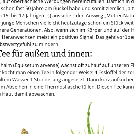
f oberflächliche Werbungen hereinzufallen. Darf ich in d
schon fast 50 Jahre am Buckel habe und somit ziemlich „alt
 15- bis 17-Jährigen ;-)) aussehe – den Ausweg „Mutter Natu
 junge Menschen vielleicht heutzutage schon ein Stück wei
here Generationen. Also, wenn sich im Körper und auf der H
m Heranwachsen meist ein positives Signal. Das geht vorüber
bstwertgefühl zu mindern.
Tee für außen und innen:
halm (Equisetum arvense) wächst oft zuhauf auf unseren F
 kocht man einen Tee in folgender Weise: 4 Esslöffel der ze
kaltem Wasser 1 Stunde lang angesetzt. Dann kurz aufkoche
m Abseihen in eine Thermosflasche füllen. Diesen Tee kan
ie Haut damit abwaschen.