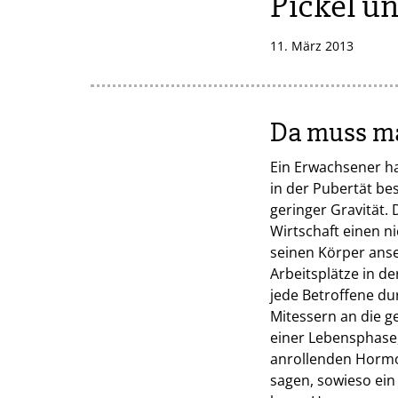
Pickel u
11. März 2013
Da muss m
Ein Erwachsener ha
in der Pubertät be
geringer Gravität. 
Wirtschaft einen n
seinen Körper anse
Arbeitsplätze in d
jede Betroffene du
Mitessern an die g
einer Lebensphase,
anrollenden Hormon
sagen, sowieso ein