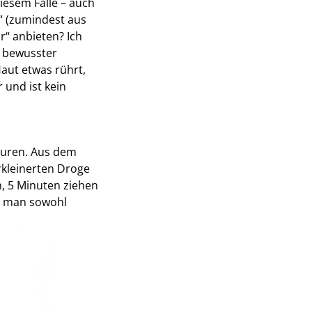
iesem Falle – auch
“ (zumindest aus
r“ anbieten? Ich
t bewusster
aut etwas rührt,
 und ist kein
luren. Aus dem
rkleinerten Droge
n, 5 Minuten ziehen
n man sowohl