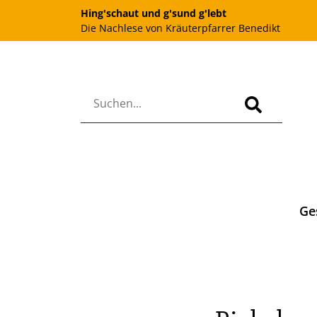
Hing'schaut und g'sund g'lebt
Die Nachlese von Kräuterpfarrer Benedikt
Ge