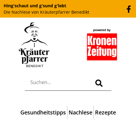
Hing'schaut und g'sund g'lebt
Die Nachlese von Kräuterpfarrer Benedikt
Gesundheitstipps
Nachlese
Rezepte