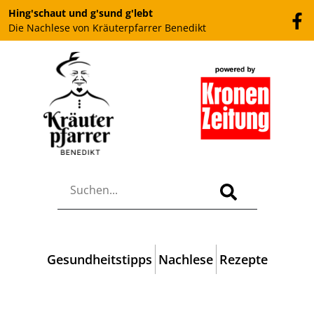
Hing'schaut und g'sund g'lebt
Die Nachlese von Kräuterpfarrer Benedikt
Gesundheitstipps
Nachlese
Rezepte