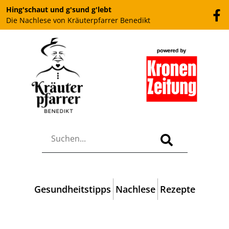
Hing'schaut und g'sund g'lebt
Die Nachlese von Kräuterpfarrer Benedikt
Gesundheitstipps
Nachlese
Rezepte