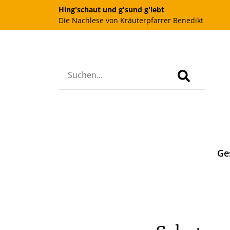
Hing'schaut und g'sund g'lebt
Die Nachlese von Kräuterpfarrer Benedikt
Ge