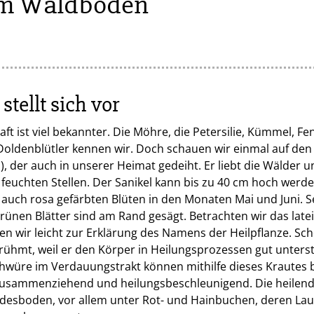
am Waldboden
stellt sich vor
ft ist viel bekannter. Die Möhre, die Petersilie, Kümmel, F
Doldenblütler kennen wir. Doch schauen wir einmal auf den
), der auch in unserer Heimat gedeiht. Er liebt die Wälder 
feuchten Stellen. Der Sanikel kann bis zu 40 cm hoch werde
uch rosa gefärbten Blüten in den Monaten Mai und Juni. S
ünen Blätter sind am Rand gesägt. Betrachten wir das late
n wir leicht zur Erklärung des Namens der Heilpflanze. Sch
erühmt, weil er den Körper in Heilungsprozessen gut unter
hwüre im Verdauungstrakt können mithilfe dieses Krautes 
 zusammenziehend und heilungsbeschleunigend. Die heilend
desboden, vor allem unter Rot- und Hainbuchen, deren Lau