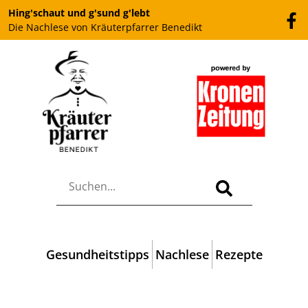
Hing'schaut und g'sund g'lebt
Die Nachlese von Kräuterpfarrer Benedikt
Gesundheitstipps
Nachlese
Rezepte