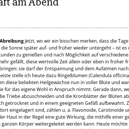
aft am Abend
 Abreibung
Jetzt, wo wir ein bisschen merken, dass die Tage
s die Sonne später auf- und früher wieder untergeht – ist e
tunden zu genießen und nach Möglichkeit auf verschiedene
ehr gefällt, diese wertvolle Zeit allein oder eben in froher 
rbringen: sie darf der Entspannung und dem Aufatmen nach
eiste stelle ich heute dazu Ringelblumen (Calendula officinal
en diese beliebten Heilgewächse nun in voller Blüte und wa
ie für das eigene Wohl in Anspruch nimmt. Gerade dann, w
t, die Triebe abzuschneiden und die Kronblätter der Blüten 
ch getrocknet und in einem geeigneten Gefäß aufbewahrt. 
 dort eingelagert sind, zählen u. a. Flavonoide, Carotinoide
der Haut in der Regel eine gute Wirkung, die mithilfe einer 
ganzen Körper weitergeleitet werden kann. Heute möchte 