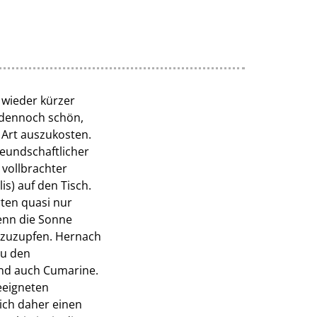
 wieder kürzer
s dennoch schön,
 Art auszukosten.
freundschaftlicher
 vollbrachter
is) auf den Tisch.
rten quasi nur
enn die Sonne
abzuzupfen. Hernach
Zu den
 und auch Cumarine.
geeigneten
ich daher einen