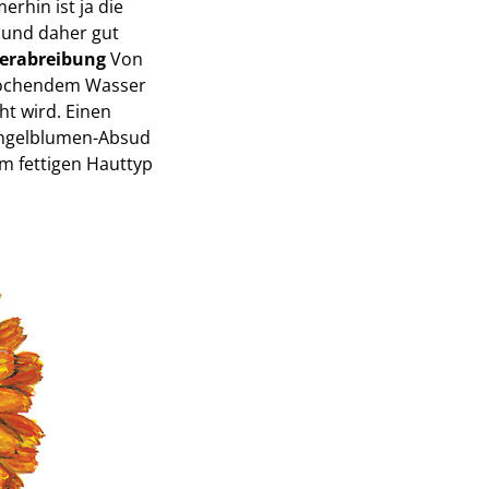
rhin ist ja die
 und daher gut
erabreibung
Von
r kochendem Wasser
t wird. Einen
ingelblumen-Absud
m fettigen Hauttyp