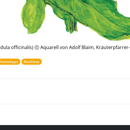
dula officinalis) ⓒ Aquarell von Adolf Blaim, Kräuterpfarre
heitstipps
Nachlese