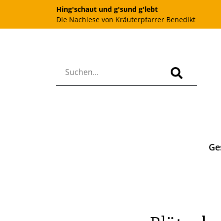
Hing'schaut und g'sund g'lebt
Die Nachlese von Kräuterpfarrer Benedikt
Ge