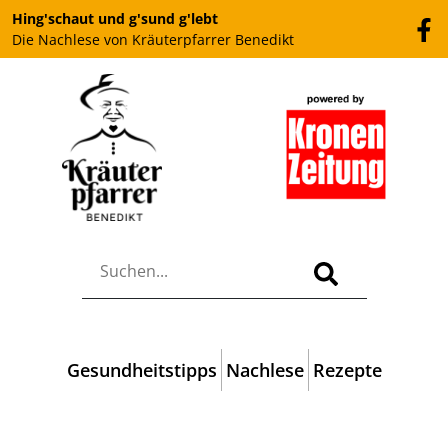
Hing'schaut und g'sund g'lebt
Die Nachlese von Kräuterpfarrer Benedikt
Gesundheitstipps
Nachlese
Rezepte