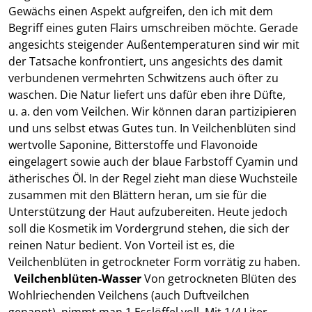
Gewächs einen Aspekt aufgreifen, den ich mit dem
Begriff eines guten Flairs umschreiben möchte. Gerade
angesichts steigender Außentemperaturen sind wir mit
der Tatsache konfrontiert, uns angesichts des damit
verbundenen vermehrten Schwitzens auch öfter zu
waschen. Die Natur liefert uns dafür eben ihre Düfte,
u. a. den vom Veilchen. Wir können daran partizipieren
und uns selbst etwas Gutes tun. In Veilchenblüten sind
wertvolle Saponine, Bitterstoffe und Flavonoide
eingelagert sowie auch der blaue Farbstoff Cyamin und
ätherisches Öl. In der Regel zieht man diese Wuchsteile
zusammen mit den Blättern heran, um sie für die
Unterstützung der Haut aufzubereiten. Heute jedoch
soll die Kosmetik im Vordergrund stehen, die sich der
reinen Natur bedient. Von Vorteil ist es, die
Veilchenblüten in getrockneter Form vorrätig zu haben.
Veilchenblüten-Wasser
Von getrockneten Blüten des
Wohlriechenden Veilchens (auch Duftveilchen
genannt) nimmt man 1 Esslöffel voll. Mit 1/4 Liter