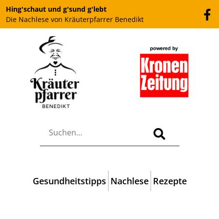
Hing'schaut und g'sund g'lebt
Die Nachlese von Kräuterpfarrer Benedikt
Gesundheitstipps
Nachlese
Rezepte