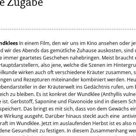
e Zugabe
ndklees
In einem Film, den wir uns im Kino ansehen oder je
 wir des Abends das gemütliche Zuhause auskosten, sind d
wie immer geartetes Geschehen nahebringen. Meist braucht 
auptdarstellern, also jene, welche die Szenen im Hintergr
eilkunde wirken auch oft verschiedene Kräuter zusammen, s
ngen und Rezepturen miteinander kombiniert werden. Heu
bendarsteller in der Kräuterwelt ins Gedächtnis rufen, u
ich zu bleiben. Es ist konkret der Wundklee (Anthyllis vuln
 ist. Gerbstoff, Saponine und Flavonoide sind in diesem Sc
espeichert. Das bringt es mit sich, dass von dem Gewächs ei
Wirkung ausgeht. Darüber hinaus steckt auch eine antivir
ft im Wundklee. Jetzt im auslaufenden Herbst ist es also nu
dene Gesundheit zu festigen. In diesem Zusammenhang werd