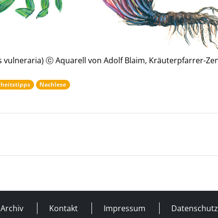
s vulneraria) ⓒ Aquarell von Adolf Blaim, Kräuterpfarrer-Z
heitstipps
Nachlese
Archiv
Kontakt
Impressum
Datenschutz