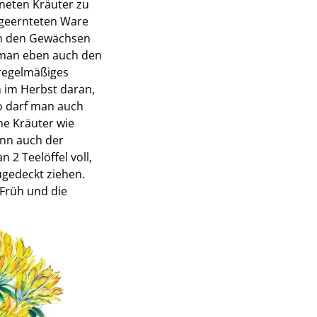
neten Kräuter zu
 geernteten Ware
 in den Gewächsen
 man eben auch den
 regelmäßiges
im Herbst daran,
o darf man auch
ne Kräuter wie
ann auch der
2 Teelöffel voll,
ugedeckt ziehen.
Früh und die