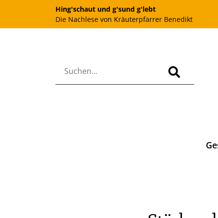
Hing'schaut und g'sund g'lebt
Die Nachlese von Kräuterpfarrer Benedikt
Ge