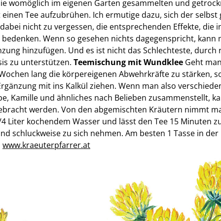
 die womöglich im eigenen Garten gesammelten und getrock
einen Tee aufzubrühen. Ich ermutige dazu, sich der selbst
dabei nicht zu vergessen, die entsprechenden Effekte, die
u bedenken. Wenn so gesehen nichts dagegenspricht, kann
zung hinzufügen. Und es ist nicht das Schlechteste, durch
sis zu unterstützen.
Teemischung mit Wundklee
Geht man 
 Wochen lang die körpereigenen Abwehrkräfte zu stärken, s
rgänzung mit ins Kalkül ziehen. Wenn man also verschiede
e, Kamille und ähnliches nach Belieben zusammenstellt, k
ebracht werden. Von den abgemischten Kräutern nimmt man 
1/4 Liter kochendem Wasser und lässt den Tee 15 Minuten z
d schluckweise zu sich nehmen. Am besten 1 Tasse in der 
.
www.kraeuterpfarrer.at