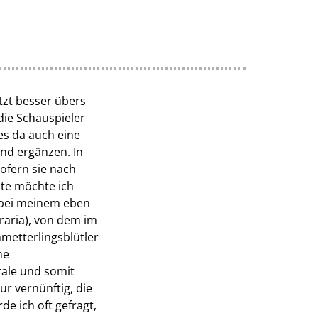
tzt besser übers
ie Schauspieler
es da auch eine
und ergänzen. In
ofern sie nach
te möchte ich
m bei meinem eben
eraria), von dem im
hmetterlingsblütler
ne
ale und somit
r vernünftig, die
e ich oft gefragt,