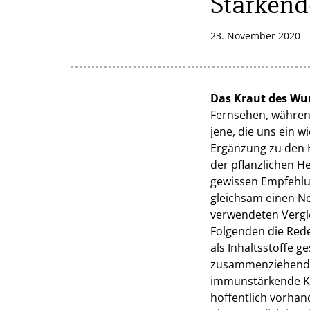
Stärkend
23. November 2020
Das Kraut des Wu
Fernsehen, während
jene, die uns ein 
Ergänzung zu den H
der pflanzlichen H
gewissen Empfehlu
gleichsam einen Ne
verwendeten Vergle
Folgenden die Rede
als Inhaltsstoffe g
zusammenziehende 
immunstärkende Kra
hoffentlich vorhan