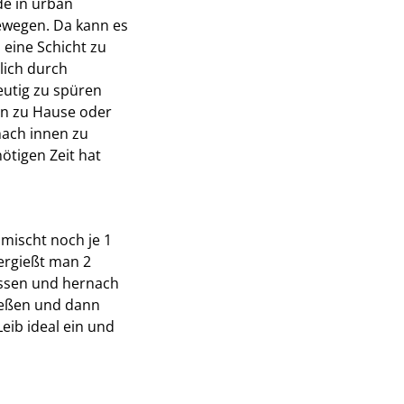
de in urban
ewegen. Da kann es
 eine Schicht zu
lich durch
eutig zu spüren
an zu Hause oder
nach innen zu
ötigen Zeit hat
mischt noch je 1
ergießt man 2
assen und hernach
ießen und dann
eib ideal ein und