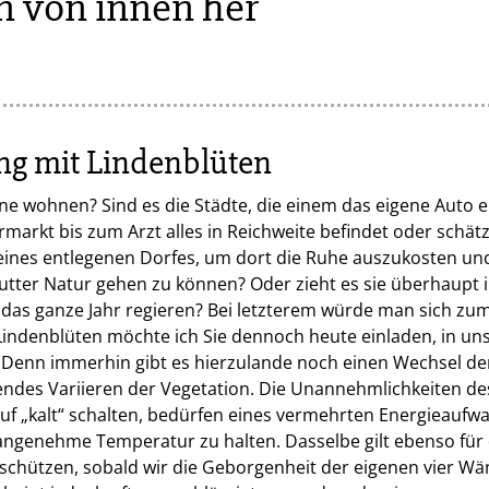
n von innen her
g mit Lindenblüten
e wohnen? Sind es die Städte, die einem das eigene Auto er
arkt bis zum Arzt alles in Reichweite befindet oder schätz
ines entlegenen Dorfes, um dort die Ruhe auszukosten und 
tter Natur gehen zu können? Oder zieht es sie überhaupt i
as ganze Jahr regieren? Bei letzterem würde man sich zum
Lindenblüten möchte ich Sie dennoch heute einladen, in u
 Denn immerhin gibt es hierzulande noch einen Wechsel de
des Variieren der Vegetation. Die Unannehmlichkeiten des
uf „kalt“ schalten, bedürfen eines vermehrten Energieaufw
ngenehme Temperatur zu halten. Dasselbe gilt ebenso für 
schützen, sobald wir die Geborgenheit der eigenen vier Wä