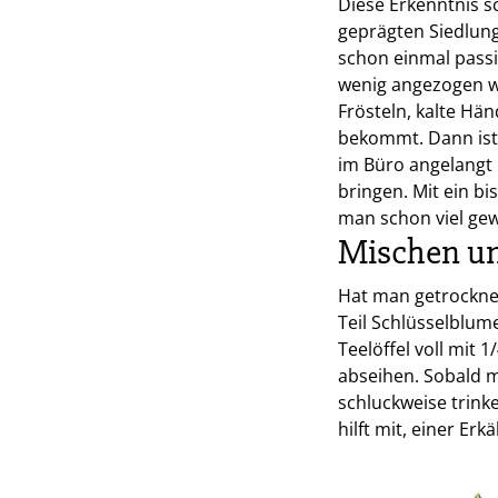
Diese Erkenntnis s
geprägten Siedlung
schon einmal passi
wenig angezogen w
Frösteln, kalte H
bekommt. Dann ist 
im Büro angelangt 
bringen. Mit ein b
man schon viel ge
Mischen un
Hat man getrockne
Teil Schlüsselblum
Teelöffel voll mit
abseihen. Sobald 
schluckweise trink
hilft mit, einer Er