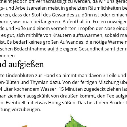
cheint jedoch oft vernachlässigt zu werden, da wir uns gera
s- und Arbeitsarealen meist in geheizten Räumlichkeiten b
eren, dass der Stoff des Gewandes zu dünn ist oder einfach
urde, was man bei längerem Aufenthalt im Freien unweiger
ände und Füße und einem vermehrten Tropfen der Nase eind
es gut, sich mithilfe von Kräutern aufzuwärmen, sobald m
ist. Es bedarf keines großen Aufwandes, die nötige Wärme 
isschen Bedachtnahme auf die eigene Gesundheit samt der n
wonnen.
d aufgießen
te Lindenblüten zur Hand so nimmt man davon 3 Teile und 
en-Blüten und Thymian dazu. Von der fertigen Mischung üb
 1/4 Liter kochendem Wasser. 15 Minuten zugedeckt ziehen l
man ziemlich ausgekühlt von draußen kommt, den Tee aufg
en. Eventuell mit etwas Honig süßen. Das heizt dem Bruder L
kältung vorzubeugen.