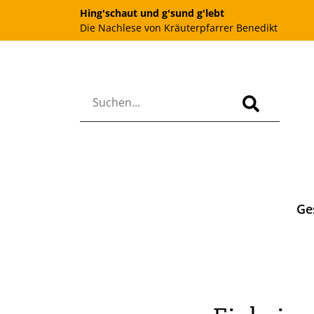
Hing'schaut und g'sund g'lebt
Die Nachlese von Kräuterpfarrer Benedikt
Ge