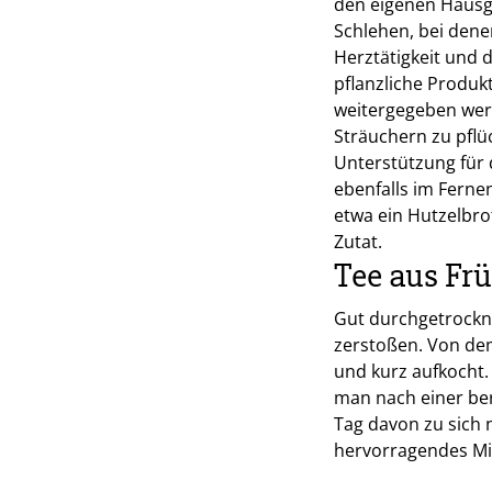
den eigenen Hausg
Schlehen, bei denen
Herztätigkeit und d
pflanzliche Produ
weitergegeben wer
Sträuchern zu pflü
Unterstützung für 
ebenfalls im Ferne
etwa ein Hutzelbro
Zutat.
Tee aus Fr
Gut durchgetrockn
zerstoßen. Von dem 
und kurz aufkocht.
man nach einer be
Tag davon zu sich 
hervorragendes Mit