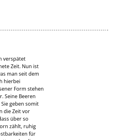
h verspätet
te Zeit. Nun ist
 was man seit dem
h hierbei
ssener Form stehen
r. Seine Beeren
. Sie geben somit
n die Zeit vor
dass über so
n zählt, ruhig
stbarkeiten für