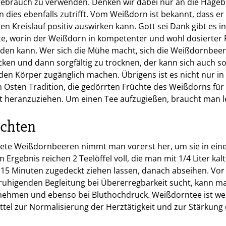
ebrauch zu verwenden. Denken wir dabei nur an die Hageb
 dies ebenfalls zutrifft. Vom Weißdorn ist bekannt, dass er 
en Kreislauf positiv auswirken kann. Gott sei Dank gibt es 
kte, worin der Weißdorn in kompetenter und wohl dosierte
den kann. Wer sich die Mühe macht, sich die Weißdornbeer
cken und dann sorgfältig zu trocknen, der kann sich auch so
den Körper zugänglich machen. Übrigens ist es nicht nur i
n Osten Tradition, die gedörrten Früchte des Weißdorns fü
t heranzuziehen. Um einen Tee aufzugießen, braucht man le
üchten
ete Weißdornbeeren nimmt man vorerst her, um sie in ein
Ergebnis reichen 2 Teelöffel voll, die man mit 1/4 Liter kal
 15 Minuten zugedeckt ziehen lassen, danach abseihen. Vor
ruhigenden Begleitung bei Übererregbarkeit sucht, kann m
nehmen und ebenso bei Bluthochdruck. Weißdorntee ist wei
tel zur Normalisierung der Herztätigkeit und zur Stärkung 