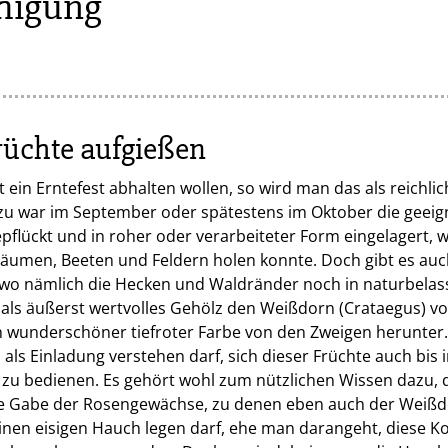
higung
üchte aufgießen
ein Erntefest abhalten wollen, so wird man das als reichlic
u war im September oder spätestens im Oktober die geeigne
epflückt und in roher oder verarbeiteter Form eingelagert,
umen, Beeten und Feldern holen konnte. Doch gibt es auc
wo nämlich die Hecken und Waldränder noch in naturbela
 als äußerst wertvolles Gehölz den Weißdorn (Crataegus) vo
 in wunderschöner tiefroter Farbe von den Zweigen herunter
 als Einladung verstehen darf, sich dieser Früchte auch bis i
zu bedienen. Es gehört wohl zum nützlichen Wissen dazu, 
 Gabe der Rosengewächse, zu denen eben auch der Weißdor
inen eisigen Hauch legen darf, ehe man darangeht, diese Ko