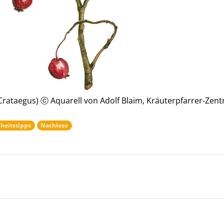
rataegus) ⓒ Aquarell von Adolf Blaim, Kräuterpfarrer-Zen
heitstipps
Nachlese