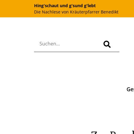
Hing'schaut und g'sund g'lebt
Die Nachlese von Kräuterpfarrer Benedikt
Ge