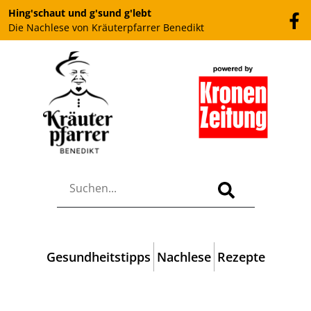
Hing'schaut und g'sund g'lebt
Die Nachlese von Kräuterpfarrer Benedikt
Gesundheitstipps
Nachlese
Rezepte