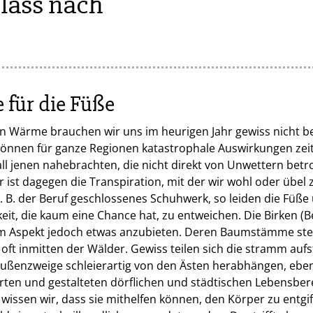
lass nach
 für die Füße
 Wärme brauchen wir uns im heurigen Jahr gewiss nicht be
d können für ganze Regionen katastrophale Auswirkungen zeit
all jenen nahebrachten, die nicht direkt von Unwettern bet
er ist dagegen die Transpiration, mit der wir wohl oder üb
. B. der Beruf geschlossenes Schuhwerk, so leiden die Füße 
eit, die kaum eine Chance hat, zu entweichen. Die Birken (B
m Aspekt jedoch etwas anzubieten. Deren Baumstämme ste
ft inmitten der Wälder. Gewiss teilen sich die stramm au
ußenzweige schleierartig von den Ästen herabhängen, ebe
erten und gestalteten dörflichen und städtischen Lebensber
 wissen wir, dass sie mithelfen können, den Körper zu entgi