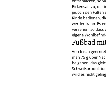
entschlacken, soba
Birkensaft zu, der
jedoch den Füßen 
Rinde bedienen, di
werden kann. Es em
versehen, so dass 
eigene Wohlbefind
Fußbad mit
Von frisch geernte
man 75 g über Nach
beigeben, das glei
Schweißproduktion
wird es nicht gelin