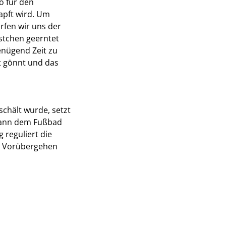
o für den
apft wird. Um
rfen wir uns der
stchen geerntet
enügend Zeit zu
st gönnt und das
schält wurde, setzt
 dann dem Fußbad
 reguliert die
im Vorübergehen