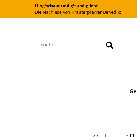
Hing'schaut und g'sund g'lebt
Die Nachlese von Kräuterpfarrer Benedikt
Ge