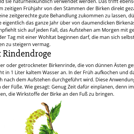
ld sie naturheilkundlich verwendet werden. Das trifft ebens
 im zeitigen Frühjahr von den Stämmen der Birken direkt gez
eine zeitgerechte gute Behandlung zukommen zu lassen, dü
e eigentlich das ganze Jahr über von daumendicken Birkenä
pfiehlt sich auf jeden Fall, das Aufstehen am Morgen mit g
der Tag mit einer Wohltat beginnen darf, die man sich selb
en zu steigern vermag.
 Rindendroge
ter oder getrockneter Birkenrinde, die von dünnen Ästen ge
t in 1 Liter kaltem Wasser an. In der Früh aufkochen und
ch nach dem Aufstehen durchgeführt wird. Diese Anwendung
 der Füße. Wie gesagt: Genug Zeit dafür einplanen, denn 
gen, die Wirkstoffe der Birke an den Fuß zu bringen.