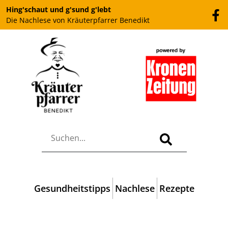
Hing'schaut und g'sund g'lebt
Die Nachlese von Kräuterpfarrer Benedikt
Gesundheitstipps
Nachlese
Rezepte