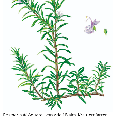
Rosmarin ⓒ Aquarell von Adolf Blaim, Kräuterpfarrer-