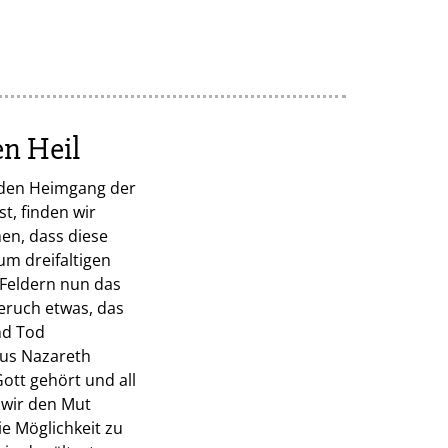
n Heil
 den Heimgang der
t, finden wir
en, dass diese
um dreifaltigen
 Feldern nun das
eruch etwas, das
nd Tod
aus Nazareth
Gott gehört und all
h wir den Mut
e Möglichkeit zu