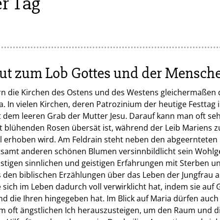
er Tag
ut zum Lob Gottes und der Mensche
ern die Kirchen des Ostens und des Westens gleichermaßen
 In vielen Kirchen, deren Patrozinium der heutige Festtag is
dem leeren Grab der Mutter Jesu. Darauf kann man oft seh
t blühenden Rosen übersät ist, während der Leib Mariens z
l erhoben wird. Am Feldrain steht neben den abgeernteten
tsamt anderen schönen Blumen versinnbildlicht sein Wohlg
nstigen sinnlichen und geistigen Erfahrungen mit Sterben u
 den biblischen Erzählungen über das Leben der Jungfrau 
e sich im Leben dadurch voll verwirklicht hat, indem sie auf 
und die Ihren hingegeben hat. Im Blick auf Maria dürfen auc
m oft ängstlichen Ich herauszusteigen, um den Raum und di