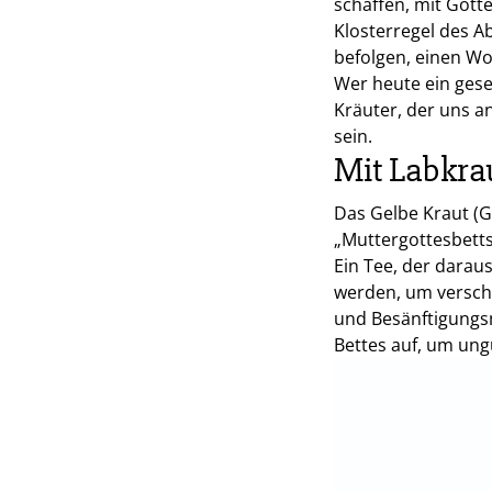
schaffen, mit Gotte
Klosterregel des A
befolgen, einen Wo
Wer heute ein gese
Kräuter, der uns a
sein.
Mit Labkra
Das Gelbe Kraut (
„Muttergottesbetts
Ein Tee, der darau
werden, um verschi
und Besänftigungsm
Bettes auf, um ung