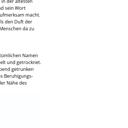
 in der ältesten
nd sein Wort
 aufmerksam macht.
ls den Duft der
r Menschen da zu
kstümlichen Namen
elt und getrocknet.
 Abend getrunken
es Beruhigungs-
der Nähe des