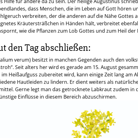
s Hilfe für andere da zu sein. Der heilige Augustinus schrieb
bendlandes, dass Menschen, die im Leben auf Gott hören u
hlgeruch verbreiten, der die anderen auf die Nähe Gottes
gnetes Kräutersträßchen in Händen hält, verbreitet ebenfal
nspornt, wie die Pflanzen zum Lob Gottes und zum Heil de
ut den Tag abschließen:
Galium verum) besitzt in manchen Gegenden auch den vol
troh“. Seit alters her wird es gerade am 15. August gesamm
s im Heißaufguss zubereitet wird, kann einige Zeit lang am
edene Hautleiden zu lindern. Er dient weiters als natürlich
ittel. Gerne legt man das getrocknete Labkraut zudem in 
ünstige Einflüsse in diesem Bereich abzuschirmen.