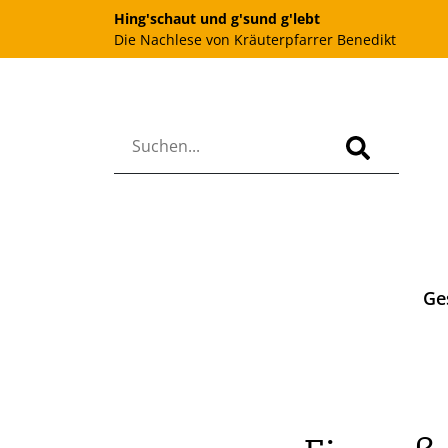
Hing'schaut und g'sund g'lebt
Die Nachlese von Kräuterpfarrer Benedikt
Ge