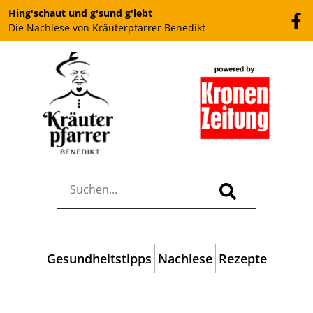
Hing'schaut und g'sund g'lebt
Die Nachlese von Kräuterpfarrer Benedikt
Gesundheitstipps
Nachlese
Rezepte