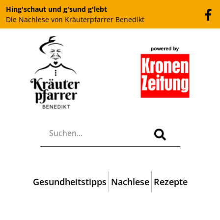
Hing'schaut und g'sund g'lebt
Die Nachlese von Kräuterpfarrer Benedikt
Gesundheitstipps
Nachlese
Rezepte