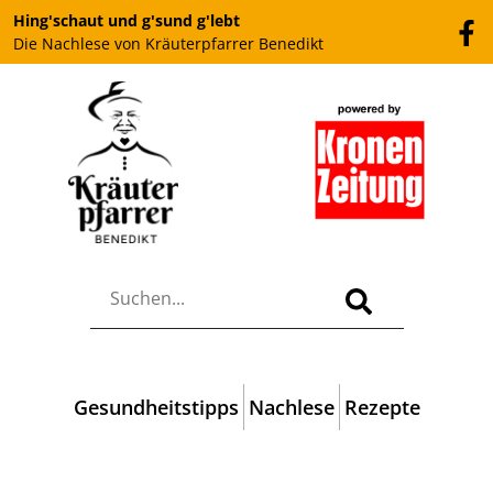
Hing'schaut und g'sund g'lebt
Die Nachlese von Kräuterpfarrer Benedikt
Gesundheitstipps
Nachlese
Rezepte