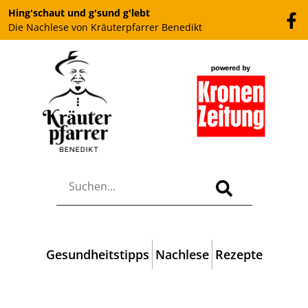
Hing'schaut und g'sund g'lebt
Die Nachlese von Kräuterpfarrer Benedikt
Gesundheitstipps
Nachlese
Rezepte