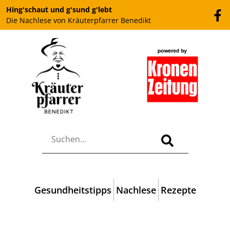
Hing'schaut und g'sund g'lebt
Die Nachlese von Kräuterpfarrer Benedikt
Gesundheitstipps
Nachlese
Rezepte