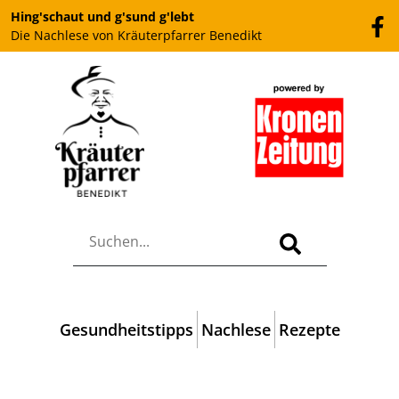
Hing'schaut und g'sund g'lebt
Die Nachlese von Kräuterpfarrer Benedikt
Gesundheitstipps
Nachlese
Rezepte