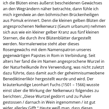
ich die Blüten eines äußerst bescheidenen Gewächses
an den Wegrändern näher betrachte, dann fühle ich
mich irgendwie an den böhmischen Brückenheiligen
aus Pomuk erinnert. Denn die kleinen gelben Blüten der
angesprochenen Nelkenwurz (Geum urbanum) nehmen
sich aus wie ein kleiner gelber Kranz aus fünf kleinen
Sternen, die durch ihre Blütenblätter dargestellt
werden. Normalerweise steht aber dieses
Rosengewächs mit dem Namenspatron unseres
gegenwärtigen Papstes in Rom in Verbindung. Seit
alters her fand die im Namen angesprochene Wurzel in
der Naturheilkunde ihre Verwendung, was nicht zuletzt
dazu führte, dass damit auch der geheimnisumwobene
Benediktinerlikör hergestellt wurde und wird. Der
kräuterkundige Leonhart Fuchs (1501 – 1566) wusste
einst über die Wirkung der Nelkenwurz folgendes zu
berichten: „Diese Wurtzel gedörrt und zu Pulver
gestossen / darnach in Wein ingenommen / ist gut
wider allerley Gifft.“ Heute weiß man, dass dieses