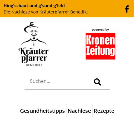
Hing'schaut und g'sund g'lebt
Die Nachlese von Kräuterpfarrer Benedikt
Gesundheitstipps
Nachlese
Rezepte