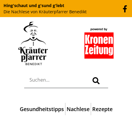
Hing'schaut und g'sund g'lebt
Die Nachlese von Kräuterpfarrer Benedikt
Gesundheitstipps
Nachlese
Rezepte