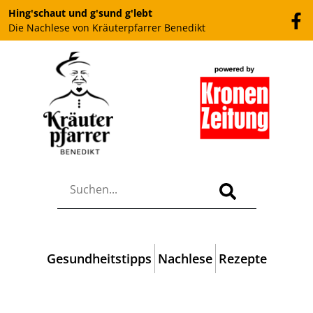
Hing'schaut und g'sund g'lebt
Die Nachlese von Kräuterpfarrer Benedikt
Gesundheitstipps
Nachlese
Rezepte