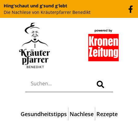
Hing'schaut und g'sund g'lebt
Die Nachlese von Kräuterpfarrer Benedikt
Gesundheitstipps
Nachlese
Rezepte