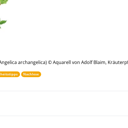
Angelica archangelica) © Aquarell von Adolf Blaim, Kräuter
heitstipps
Nachlese