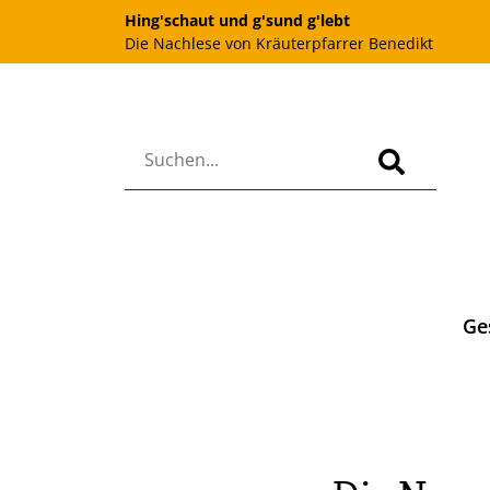
Hing'schaut und g'sund g'lebt
Die Nachlese von Kräuterpfarrer Benedikt
Ge