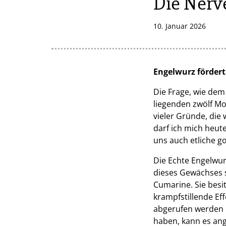
Die Nerv
10. Januar 2026
Engelwurz fördert
Die Frage, wie dem
liegenden zwölf Mo
vieler Gründe, die
darf ich mich heu
uns auch etliche g
Die Echte Engelwurz
dieses Gewächses s
Cumarine. Sie besi
krampfstillende E
abgerufen werden kö
haben, kann es an