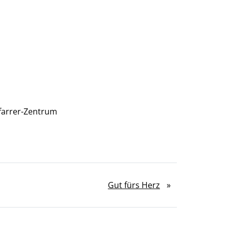
pfarrer-Zentrum
Gut fürs Herz
»