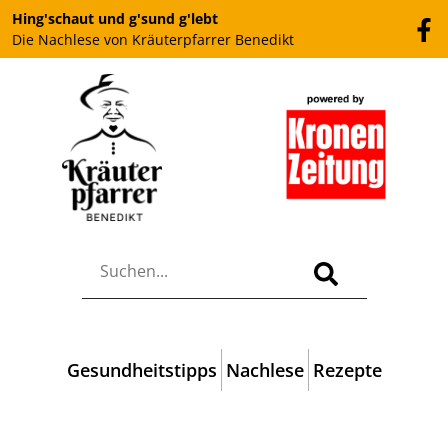
Hing'schaut und g'sund g'lebt
Die Nachlese von Kräuterpfarrer Benedikt
Gesundheitstipps
Nachlese
Rezepte