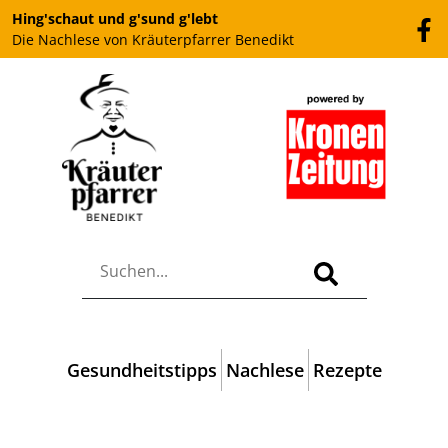
Hing'schaut und g'sund g'lebt
Die Nachlese von Kräuterpfarrer Benedikt
Gesundheitstipps
Nachlese
Rezepte