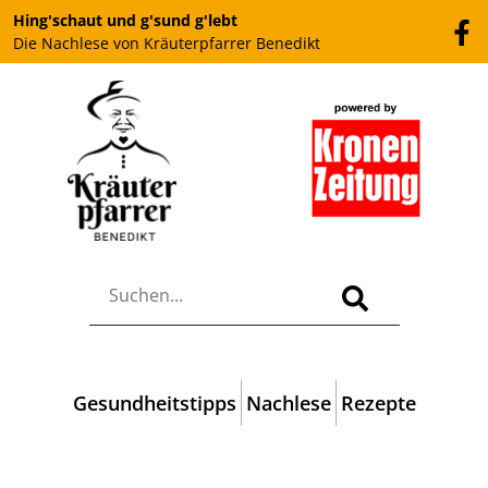
Hing'schaut und g'sund g'lebt
Die Nachlese von Kräuterpfarrer Benedikt
Gesundheitstipps
Nachlese
Rezepte