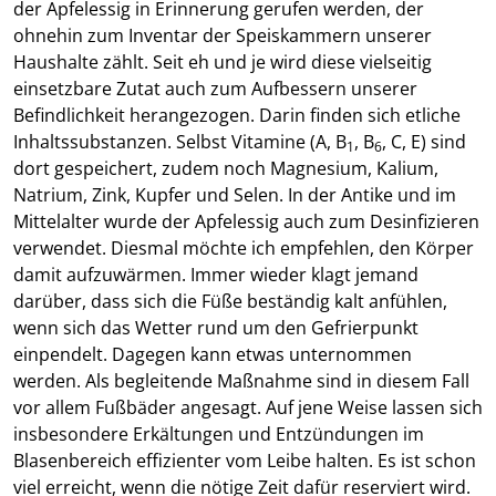
der Apfelessig in Erinnerung gerufen werden, der
ohnehin zum Inventar der Speiskammern unserer
Haushalte zählt. Seit eh und je wird diese vielseitig
einsetzbare Zutat auch zum Aufbessern unserer
Befindlichkeit herangezogen. Darin finden sich etliche
Inhaltssubstanzen. Selbst Vitamine (A, B
, B
, C, E) sind
1
6
dort gespeichert, zudem noch Magnesium, Kalium,
Natrium, Zink, Kupfer und Selen. In der Antike und im
Mittelalter wurde der Apfelessig auch zum Desinfizieren
verwendet. Diesmal möchte ich empfehlen, den Körper
damit aufzuwärmen. Immer wieder klagt jemand
darüber, dass sich die Füße beständig kalt anfühlen,
wenn sich das Wetter rund um den Gefrierpunkt
einpendelt. Dagegen kann etwas unternommen
werden. Als begleitende Maßnahme sind in diesem Fall
vor allem Fußbäder angesagt. Auf jene Weise lassen sich
insbesondere Erkältungen und Entzündungen im
Blasenbereich effizienter vom Leibe halten. Es ist schon
viel erreicht, wenn die nötige Zeit dafür reserviert wird.