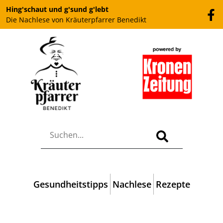
Hing'schaut und g'sund g'lebt
Die Nachlese von Kräuterpfarrer Benedikt
Gesundheitstipps
Nachlese
Rezepte