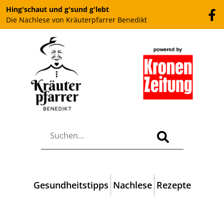
Hing'schaut und g'sund g'lebt
Die Nachlese von Kräuterpfarrer Benedikt
Gesundheitstipps
Nachlese
Rezepte