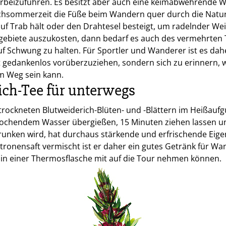
herbeizuführen. Es besitzt aber auch eine keimabwehrende
chsommerzeit die Füße beim Wandern quer durch die Natu
uf Trab hält oder den Drahtesel besteigt, um radelnder We
gebiete auszukosten, dann bedarf es auch des vermehrten 
uf Schwung zu halten. Für Sportler und Wanderer ist es dah
t gedankenlos vorüberzuziehen, sondern sich zu erinnern, 
m Weg sein kann.
ich-Tee für unterwegs
trockneten Blutweiderich-Blüten- und -Blättern im Heißaufgu
 kochendem Wasser übergießen, 15 Minuten ziehen lassen u
runken wird, hat durchaus stärkende und erfrischende Eige
tronensaft vermischt ist er daher ein gutes Getränk für W
e in einer Thermosflasche mit auf die Tour nehmen können.