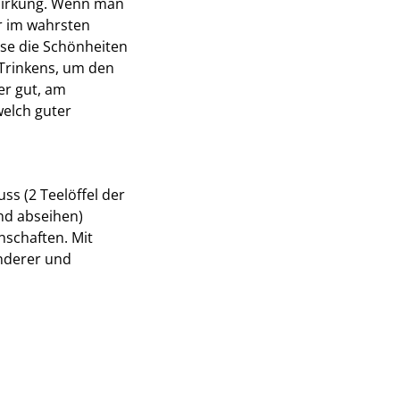
 Wirkung. Wenn man
r im wahrsten
ise die Schönheiten
Trinkens, um den
er gut, am
welch guter
ss (2 Teelöffel der
nd abseihen)
nschaften. Mit
anderer und