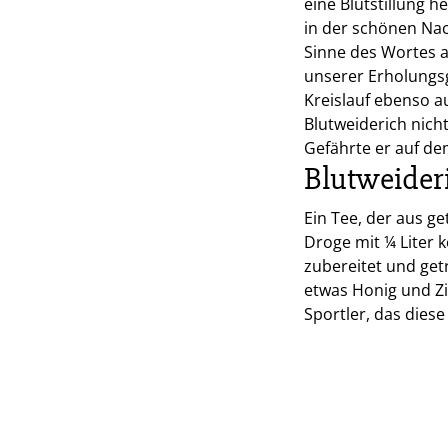
eine Blutstillung 
in der schönen Na
Sinne des Wortes a
unserer Erholungs
Kreislauf ebenso a
Blutweiderich nich
Gefährte er auf de
Blutweider
Ein Tee, der aus ge
Droge mit ¼ Liter
zubereitet und get
etwas Honig und Zi
Sportler, das dies