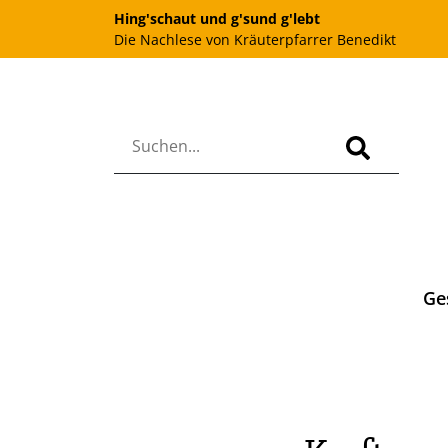
Hing'schaut und g'sund g'lebt
Die Nachlese von Kräuterpfarrer Benedikt
Ge