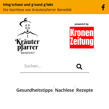
Hing'schaut und g'sund g'lebt
Die Nachlese von Kräuterpfarrer Benedikt
Gesundheitstipps
Nachlese
Rezepte