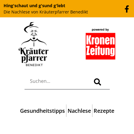
Hing'schaut und g'sund g'lebt
Die Nachlese von Kräuterpfarrer Benedikt
Gesundheitstipps
Nachlese
Rezepte