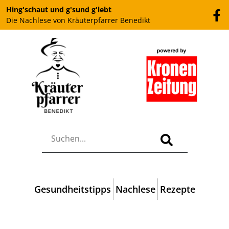
Hing'schaut und g'sund g'lebt
Die Nachlese von Kräuterpfarrer Benedikt
Gesundheitstipps
Nachlese
Rezepte