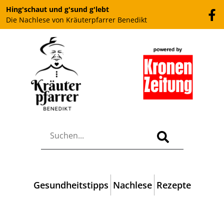
Hing'schaut und g'sund g'lebt
Die Nachlese von Kräuterpfarrer Benedikt
Gesundheitstipps
Nachlese
Rezepte