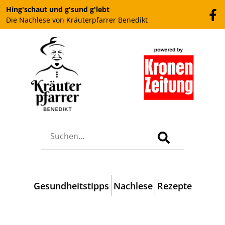
Hing'schaut und g'sund g'lebt
Die Nachlese von Kräuterpfarrer Benedikt
Gesundheitstipps
Nachlese
Rezepte