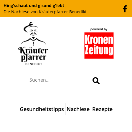
Hing'schaut und g'sund g'lebt
Die Nachlese von Kräuterpfarrer Benedikt
Gesundheitstipps
Nachlese
Rezepte