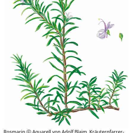
Rosmarin ⓒ Aquarell von Adolf Blaim, Kräuterpfarrer-