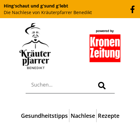
Hing'schaut und g'sund g'lebt
Die Nachlese von Kräuterpfarrer Benedikt
Gesundheitstipps
Nachlese
Rezepte