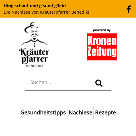
Hing'schaut und g'sund g'lebt
Die Nachlese von Kräuterpfarrer Benedikt
Gesundheitstipps
Nachlese
Rezepte