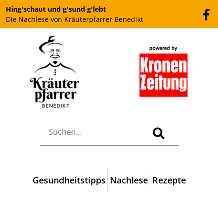
Hing'schaut und g'sund g'lebt
Die Nachlese von Kräuterpfarrer Benedikt
Gesundheitstipps
Nachlese
Rezepte