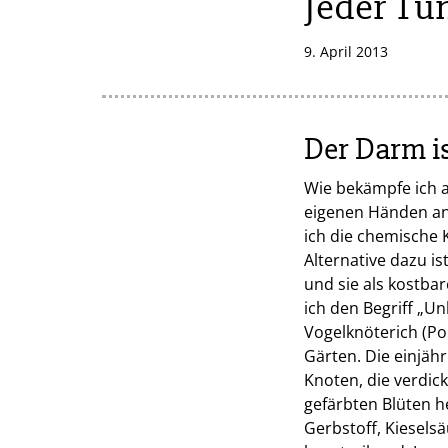
Jeder Tun
9. April 2013
Der Darm is
Wie bekämpfe ich 
eigenen Händen an
ich die chemische 
Alternative dazu i
und sie als kostba
ich den Begriff „Un
Vogelknöterich (Po
Gärten. Die einjäh
Knoten, die verdic
gefärbten Blüten h
Gerbstoff, Kiesels