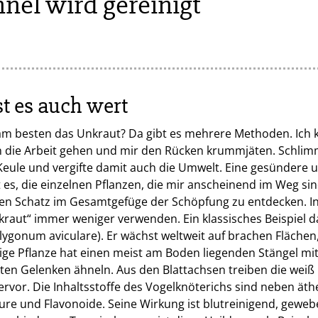
nel wird gereinigt
t es auch wert
am besten das Unkraut? Da gibt es mehrere Methoden. Ich 
 die Arbeit gehen und mir den Rücken krummjäten. Schlim
Keule und vergifte damit auch die Umwelt. Eine gesündere 
st es, die einzelnen Pflanzen, die mir anscheinend im Weg s
ren Schatz im Gesamtgefüge der Schöpfung zu entdecken. In
kraut“ immer weniger verwenden. Ein klassisches Beispiel da
lygonum aviculare). Er wächst weltweit auf brachen Flächen
rige Pflanze hat einen meist am Boden liegenden Stängel mi
kten Gelenken ähneln. Aus den Blattachsen treiben die weiß b
ervor. Die Inhaltsstoffe des Vogelknöterichs sind neben ät
äure und Flavonoide. Seine Wirkung ist blutreinigend, gewe