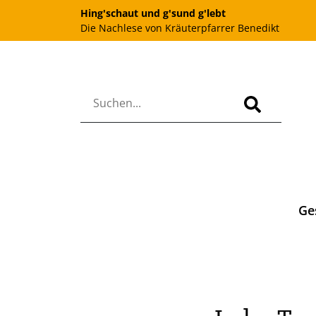
Hing'schaut und g'sund g'lebt
Die Nachlese von Kräuterpfarrer Benedikt
Ge