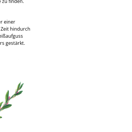
 zu finden.
r einer
Zeit hindurch
Heißaufguss
s gestärkt.