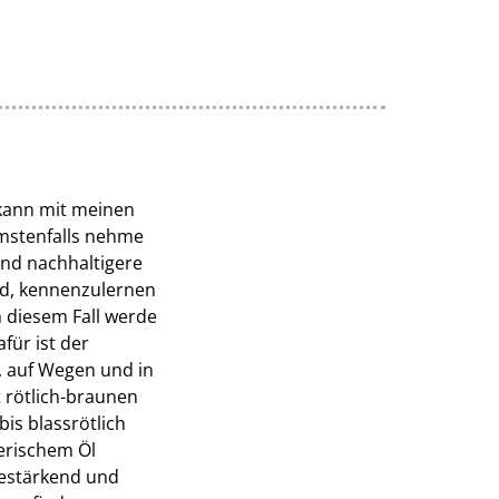
kann mit meinen
mstenfalls nehme
und nachhaltigere
ind, kennenzulernen
 diesem Fall werde
für ist der
, auf Wegen und in
t rötlich-braunen
is blassrötlich
herischem Öl
bestärkend und